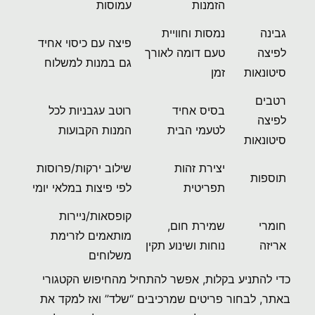
הזמנות
עמוסות
גבינה
נמסות וחוויית
פיצה עם כיסוי אחיד
לפיצה
טעם דומה לאורך
גם במנות למשלוח
סיטונאות
זמן
רטבים
בסיס אחיד
רוטב עגבניות לכל
לפיצה
לטעמי הבית
המנות הקבועות
סיטונאות
יצירת זהות
שילוב ירקות/פרוסות
תוספות
תפריטית
לפי פיצות במלאי יומי
קופסאות/ניירות
חומרי
שמירת חום,
מותאמים לזרימת
אריזה
נוחות ושינוע תקין
משלוחים
כדי להתניע בקלות, אפשר להתחיל מהחיפוש הקטגורי
באתר, לבחור פריטים שמרכיבים “שלד” ואז למקד את