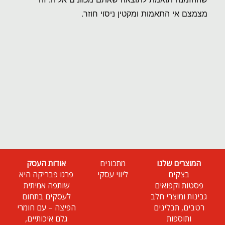
מצמצם אי התאמות ומקטין ניסוי חוזר.
המוצרים שלנו
מתכונים
אודות העסק
בצקים
ליווי עסקי
פרגו פבריקה היא
פסטות וקפואים
שותפה אמיתית
גבינות ומוצרי חלב
לעסקים בתחום
רטבים, תבלינים
הפיצה – עם חומרי
ותוספות
גלם איכותיים,