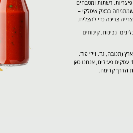
 עשורים ש־Pizza Kit מלווה פיצריות, רשתות ומטבחים
שמתמחה בבצק איטלקי –
רייה צריכה כדי להצליח.
ינים, גבינות, קינוחים
 (תנובה, גד, וילי פוד,
קוקה קולה) ועם ניסיון מוכח בליווי מעל 100 עסקים פעילים, אנחנו כאן
ת הדרך קדימה.