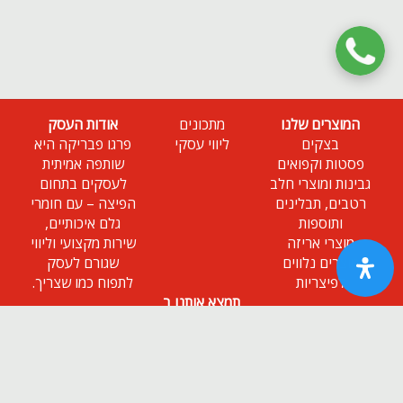
המוצרים שלנו
מתכונים
אודות העסק
בצקים
ליווי עסקי
פרגו פבריקה היא
פסטות וקפואים
שותפה אמיתית
גבינות ומוצרי חלב
לעסקים בתחום
רטבים, תבלינים
הפיצה – עם חומרי
ותוספות
גלם איכותיים,
מוצרי אריזה
שירות מקצועי וליווי
מוצרים נלווים
שגורם לעסק
לפיצריות
לתפוח כמו שצריך.
תמצא אותנו ב
ניוזלטר
הירשם כמנוי