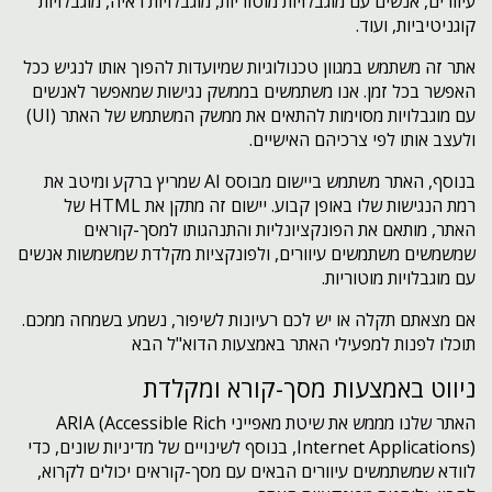
עיוורים, אנשים עם מוגבלויות מוטוריות, מוגבלויות ראיה, מוגבלויות
קוגניטיביות, ועוד.
אתר זה משתמש במגוון טכנולוגיות שמיועדות להפוך אותו לנגיש ככל
האפשר בכל זמן. אנו משתמשים בממשק נגישות שמאפשר לאנשים
עם מוגבלויות מסוימות להתאים את ממשק המשתמש של האתר (UI)
ולעצב אותו לפי צרכיהם האישיים.
בנוסף, האתר משתמש ביישום מבוסס AI שמריץ ברקע ומיטב את
רמת הנגישות שלו באופן קבוע. יישום זה מתקן את HTML של
האתר, מותאם את הפונקציונליות והתנהגותו למסך-קוראים
שמשמשים משתמשים עיוורים, ולפונקציות מקלדת שמשמשות אנשים
עם מוגבלויות מוטוריות.
אם מצאתם תקלה או יש לכם רעיונות לשיפור, נשמע בשמחה ממכם.
תוכלו לפנות למפעילי האתר באמצעות הדוא"ל הבא
ניווט באמצעות מסך-קורא ומקלדת
האתר שלנו מממש את שיטת מאפייני ARIA (Accessible Rich
Internet Applications), בנוסף לשינויים של מדיניות שונים, כדי
לוודא שמשתמשים עיוורים הבאים עם מסך-קוראים יכולים לקרוא,