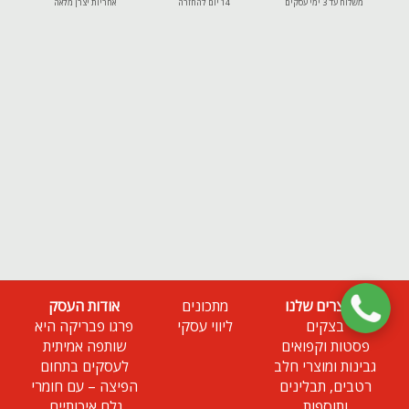
משלוח עד 3 ימי עסקים
14 יום להחזרה
אחריות יצרן מלאה
המוצרים שלנו
מתכונים
אודות העסק
בצקים
ליווי עסקי
פרגו פבריקה היא
פסטות וקפואים
שותפה אמיתית
גבינות ומוצרי חלב
לעסקים בתחום
רטבים, תבלינים
הפיצה – עם חומרי
ותוספות
גלם איכותיים,