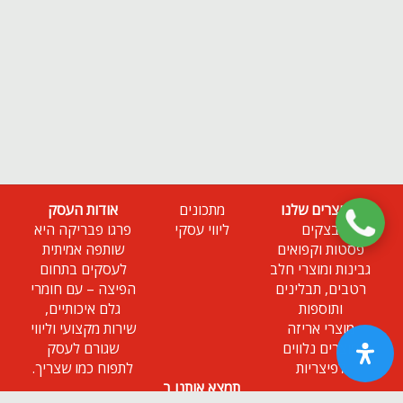
המוצרים שלנו
מתכונים
אודות העסק
בצקים
ליווי עסקי
פרגו פבריקה היא
פסטות וקפואים
שותפה אמיתית
גבינות ומוצרי חלב
לעסקים בתחום
רטבים, תבלינים
הפיצה – עם חומרי
ותוספות
גלם איכותיים,
מוצרי אריזה
שירות מקצועי וליווי
מוצרים נלווים
שגורם לעסק
לפיצריות
לתפוח כמו שצריך.
תמצא אותנו ב