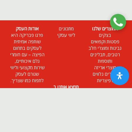
המוצרים שלנו
מתכונים
אודות העסק
בצקים
ליווי עסקי
פרגו פבריקה היא
פסטות וקפואים
שותפה אמיתית
גבינות ומוצרי חלב
לעסקים בתחום
רטבים, תבלינים
הפיצה – עם חומרי
ותוספות
גלם איכותיים,
מוצרי אריזה
שירות מקצועי וליווי
מוצרים נלווים
שגורם לעסק
לפיצריות
לתפוח כמו שצריך.
תמצא אותנו ב
ניוזלטר
הירשם כמנוי