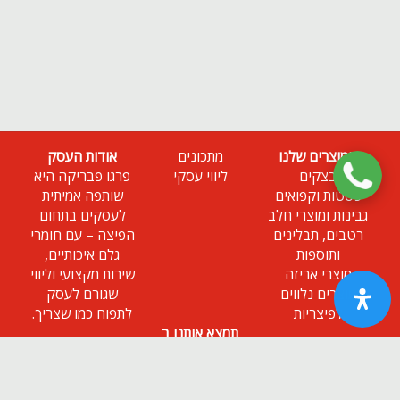
המוצרים שלנו
מתכונים
אודות העסק
בצקים
ליווי עסקי
פרגו פבריקה היא
פסטות וקפואים
שותפה אמיתית
גבינות ומוצרי חלב
לעסקים בתחום
רטבים, תבלינים
הפיצה – עם חומרי
ותוספות
גלם איכותיים,
מוצרי אריזה
שירות מקצועי וליווי
מוצרים נלווים
שגורם לעסק
לפיצריות
לתפוח כמו שצריך.
תמצא אותנו ב
ניוזלטר