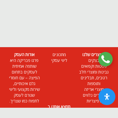
המוצרים שלנו
מתכונים
אודות העסק
בצקים
ליווי עסקי
פרגו פבריקה היא
פסטות וקפואים
שותפה אמיתית
גבינות ומוצרי חלב
לעסקים בתחום
רטבים, תבלינים
הפיצה – עם חומרי
ותוספות
גלם איכותיים,
מוצרי אריזה
שירות מקצועי וליווי
מוצרים נלווים
שגורם לעסק
לפיצריות
לתפוח כמו שצריך.
תמצא אותנו ב