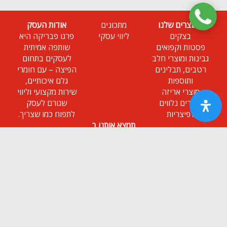
המוצרים שלנו
מתכונים
אודות העסק
בצקים
ליווי עסקי
פרגו פבריקה היא
פסטות וקפואים
שותפה אמיתית
גבינות ומוצרי חלב
לעסקים בתחום
רטבים, תבלינים
הפיצה – עם חומרי
ותוספות
גלם איכותיים,
מוצרי אריזה
שירות מקצועי וליווי
מוצרים נלווים
שגורם לעסק
לפיצריות
לתפוח כמו שצריך.
תמצא אותנו ב
ניוזלטר
הירשם כמנוי
אודות |
תנאי שימוש |
| נגישות
© 2026 פרגו פבריקה.
מופעל ע"י ETX