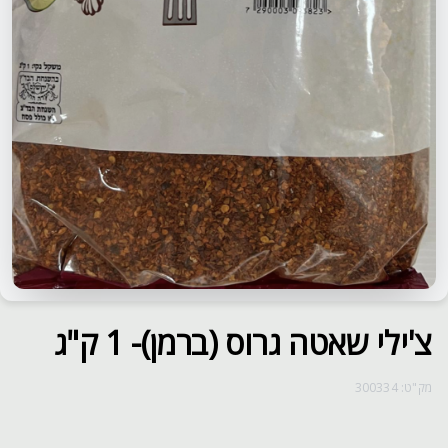
צ'ילי שאטה גרוס (ברמן)- 1 ק"ג
מק"ט: 300334