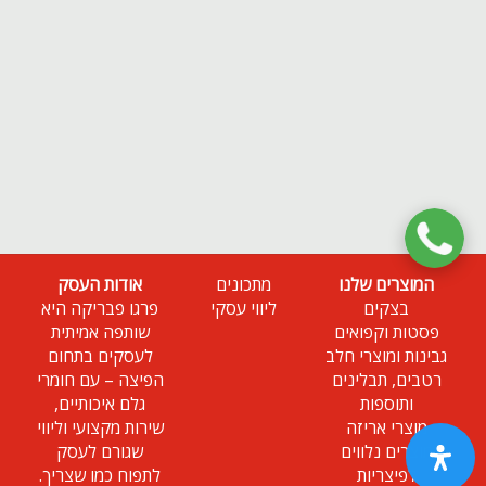
המוצרים שלנו
מתכונים
אודות העסק
בצקים
ליווי עסקי
פרגו פבריקה היא
פסטות וקפואים
שותפה אמיתית
גבינות ומוצרי חלב
לעסקים בתחום
רטבים, תבלינים
הפיצה – עם חומרי
ותוספות
גלם איכותיים,
מוצרי אריזה
שירות מקצועי וליווי
מוצרים נלווים
שגורם לעסק
לפיצריות
לתפוח כמו שצריך.