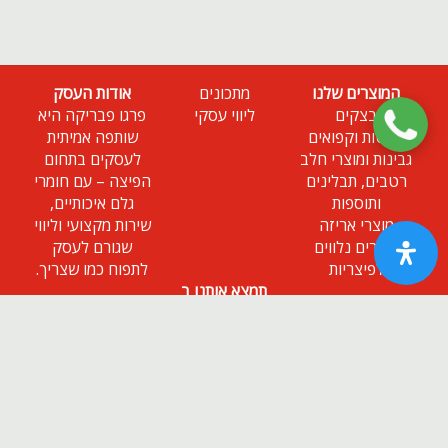
המוצרים שלנו
מתכונים
אודות העסק
בצקים
ליווי עסקי
פרגו פבריקה היא
פסטות וקפואים
שותפה אמיתית
גבינות ומוצרי חלב
לעסקים בתחום
רטבים, תבלינים
הפיצה – עם חומרי
ותוספות
גלם איכותיים,
מוצרי אריזה
שירות מקצועי וליווי
מוצרים נלווים
שגורם לעסק
לפיצריות
לתפוח כמו שצריך.
תמצא אותנו ב
ניוזלטר
הירשם כמנוי