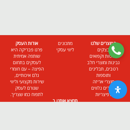
המוצרים שלנו
מתכונים
אודות העסק
בצקים
ליווי עסקי
פרגו פבריקה היא
פסטות וקפואים
שותפה אמיתית
גבינות ומוצרי חלב
לעסקים בתחום
רטבים, תבלינים
הפיצה – עם חומרי
ותוספות
גלם איכותיים,
מוצרי אריזה
שירות מקצועי וליווי
מוצרים נלווים
שגורם לעסק
לפיצריות
לתפוח כמו שצריך.
תמצא אותנו ב
ניוזלטר