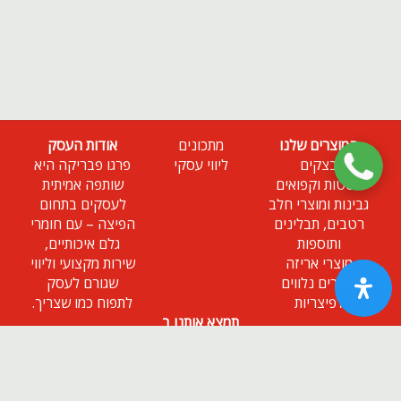
המוצרים שלנו
מתכונים
אודות העסק
בצקים
ליווי עסקי
פרגו פבריקה היא
פסטות וקפואים
שותפה אמיתית
גבינות ומוצרי חלב
לעסקים בתחום
רטבים, תבלינים
הפיצה – עם חומרי
ותוספות
גלם איכותיים,
מוצרי אריזה
שירות מקצועי וליווי
מוצרים נלווים
שגורם לעסק
לפיצריות
לתפוח כמו שצריך.
תמצא אותנו ב
ניוזלטר