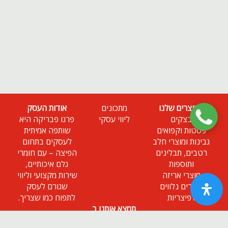
המוצרים שלנו
מתכונים
אודות העסק
בצקים
ליווי עסקי
פרגו פבריקה היא
פסטות וקפואים
שותפה אמיתית
גבינות ומוצרי חלב
לעסקים בתחום
רטבים, תבלינים
הפיצה – עם חומרי
ותוספות
גלם איכותיים,
מוצרי אריזה
שירות מקצועי וליווי
מוצרים נלווים
שגורם לעסק
לפיצריות
לתפוח כמו שצריך.
תמצא אותנו ב