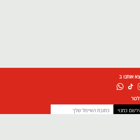
א אותנו ב
זלטר
ירשם כמנוי