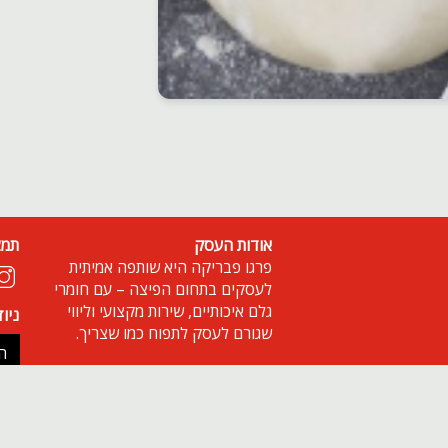
אודות העסק
תמצ
פרגו פבריקה היא שותפה אמיתית
לעסקים בתחום הפיצה – עם חומרי
גלם איכותיים, שירות מקצועי וליווי
ניו
שגורם לעסק לתפוח כמו שצריך.
ה
© 2026 פרגו פבריקה.
מופעל ע"י ETX