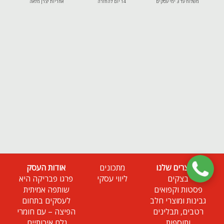
משלוח עד 3 ימי עסקים
14 יום להחזרה
אחריות יצרן מלאה
המוצרים שלנו
מתכונים
אודות העסק
בצקים
ליווי עסקי
פרגו פבריקה היא
פסטות וקפואים
שותפה אמיתית
גבינות ומוצרי חלב
לעסקים בתחום
רטבים, תבלינים
הפיצה – עם חומרי
ותוספות
גלם איכותיים,