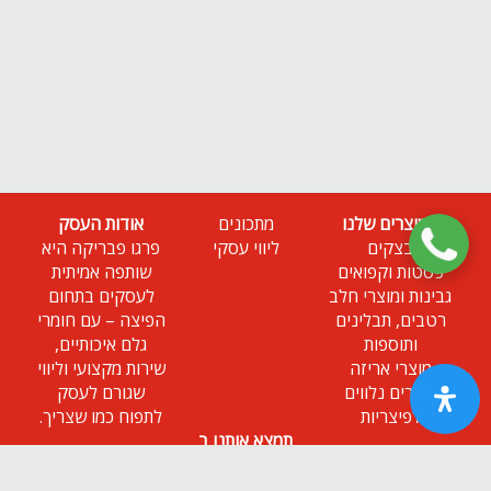
המוצרים שלנו
מתכונים
אודות העסק
בצקים
ליווי עסקי
פרגו פבריקה היא
פסטות וקפואים
שותפה אמיתית
גבינות ומוצרי חלב
לעסקים בתחום
רטבים, תבלינים
הפיצה – עם חומרי
ותוספות
גלם איכותיים,
מוצרי אריזה
שירות מקצועי וליווי
מוצרים נלווים
שגורם לעסק
לפיצריות
לתפוח כמו שצריך.
תמצא אותנו ב