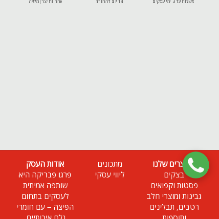
משלוח עד 3 ימי עסקים
14 יום להחזרה
אחריות יצרן מלאה
המוצרים שלנו
מתכונים
אודות העסק
בצקים
ליווי עסקי
פרגו פבריקה היא
פסטות וקפואים
שותפה אמיתית
גבינות ומוצרי חלב
לעסקים בתחום
רטבים, תבלינים
הפיצה – עם חומרי
ותוספות
גלם איכותיים,